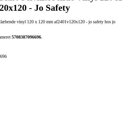
0x120 - Jo Safety
elvklæbende vinyl 120 x 120 mm af2401v120x120 - jo safety hos jo
ummeret
5708387096696
.
6696