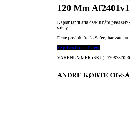
120 Mm Af2401v12
Kaplar fandt affaldsskilt hård plast s
safety.
Dette produkt fra Jo Safety har varen
Se prisen hos Jo Safety
VARENUMMER (SKU):
570838709
ANDRE KØBTE OGSÅ